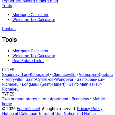
Properties
Buyers
Sellers
Blog
Tools
Mortgage Calculator
Welcome Tax Calculator
Contact
Tools
Mortgage Calculator
Welcome Tax Calculator
Real Estate Links
CITIES
Saguenay (Lac-Kénogami)
•
Clarenceville
•
Venise-en-Québec
•
Henryville
•
Saint-Cyrille-de-Wendover
•
Saint-Jean-sur-
Richelieu
•
Longueuil (Saint-Hubert)
•
Saint-Mathias-sur-
Richelieu
TYPES
Two or more storey
•
Lot
•
Apartment
•
Bungalow
•
Mobile
home
© 2026
EstateFunnel
. All rights reserved.
Privacy Policy
Notice at Collection
Terms of Use
Notice and Notice