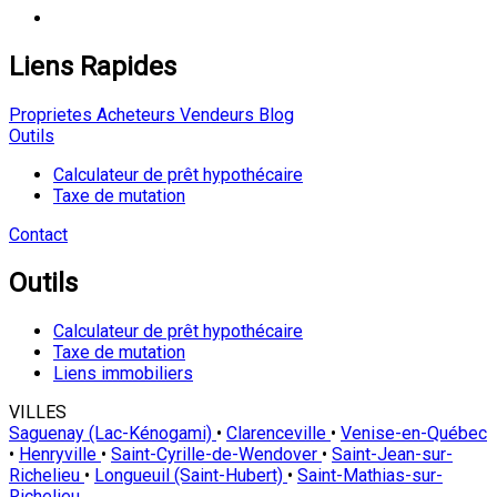
Liens Rapides
Proprietes
Acheteurs
Vendeurs
Blog
Outils
Calculateur de prêt hypothécaire
Taxe de mutation
Contact
Outils
Calculateur de prêt hypothécaire
Taxe de mutation
Liens immobiliers
VILLES
Saguenay (Lac-Kénogami)
•
Clarenceville
•
Venise-en-Québec
•
Henryville
•
Saint-Cyrille-de-Wendover
•
Saint-Jean-sur-
Richelieu
•
Longueuil (Saint-Hubert)
•
Saint-Mathias-sur-
Richelieu