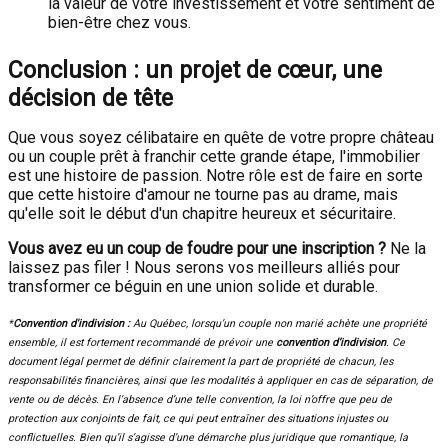
la valeur de votre investissement et votre sentiment de
bien-être chez vous.
Conclusion : un projet de cœur, une
décision de tête
Que vous soyez célibataire en quête de votre propre château
ou un couple prêt à franchir cette grande étape, l'immobilier
est une histoire de passion. Notre rôle est de faire en sorte
que cette histoire d'amour ne tourne pas au drame, mais
qu'elle soit le début d'un chapitre heureux et sécuritaire.
Vous avez eu un coup de foudre pour une inscription ?
Ne la
laissez pas filer ! Nous serons vos meilleurs alliés pour
transformer ce béguin en une union solide et durable.
*
Convention d'indivision :
Au Québec, lorsqu’un couple non marié achète une propriété
ensemble, il est fortement recommandé de prévoir une
convention d’indivision
. Ce
document légal permet de définir clairement la part de propriété de chacun, les
responsabilités financières, ainsi que les modalités à appliquer en cas de séparation, de
vente ou de décès. En l’absence d’une telle convention, la loi n’offre que peu de
protection aux conjoints de fait, ce qui peut entraîner des situations injustes ou
conflictuelles. Bien qu’il s’agisse d’une démarche plus juridique que romantique, la