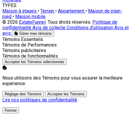
TYPES
Maison à étages
•
Terrain
•
Appartement
•
Maison de plain-
pied
•
Maison mobile
© 2026
EstateFunnel
. Tous droits réservés.
Politique de
confidentialité
Avis de collecte
Conditions d’utilisation
Avis et
avis
Gérer mes témoins
Activer
Témoins Essentiels
Activer
Témoins de Performances
Activer
Témoins publicitaires
Activer
Témoins de fonctionnalités
Accepter les Témoins sélectionnés
Nous utilisons des Témoins pour vous assurer la meilleure
expérience.
Réglage des Témoins
Accepter les Témoins
Lire nos politiques de confidentialité
Fermer