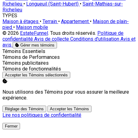
Richelieu
•
Longueuil (Saint-Hubert)
•
Saint-Mathias-sur-
Richelieu
TYPES
Maison à étages
•
Terrain
•
Appartement
•
Maison de plain-
pied
•
Maison mobile
© 2026
EstateFunnel
. Tous droits réservés.
Politique de
confidentialité
Avis de collecte
Conditions d’utilisation
Avis et
avis
Gérer mes témoins
Activer
Témoins Essentiels
Activer
Témoins de Performances
Activer
Témoins publicitaires
Activer
Témoins de fonctionnalités
Accepter les Témoins sélectionnés
Nous utilisons des Témoins pour vous assurer la meilleure
expérience.
Réglage des Témoins
Accepter les Témoins
Lire nos politiques de confidentialité
Fermer