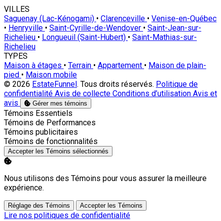
VILLES
Saguenay (Lac-Kénogami)
•
Clarenceville
•
Venise-en-Québec
•
Henryville
•
Saint-Cyrille-de-Wendover
•
Saint-Jean-sur-
Richelieu
•
Longueuil (Saint-Hubert)
•
Saint-Mathias-sur-
Richelieu
TYPES
Maison à étages
•
Terrain
•
Appartement
•
Maison de plain-
pied
•
Maison mobile
© 2026
EstateFunnel
. Tous droits réservés.
Politique de
confidentialité
Avis de collecte
Conditions d’utilisation
Avis et
avis
Gérer mes témoins
Activer
Témoins Essentiels
Activer
Témoins de Performances
Activer
Témoins publicitaires
Activer
Témoins de fonctionnalités
Accepter les Témoins sélectionnés
Nous utilisons des Témoins pour vous assurer la meilleure
expérience.
Réglage des Témoins
Accepter les Témoins
Lire nos politiques de confidentialité