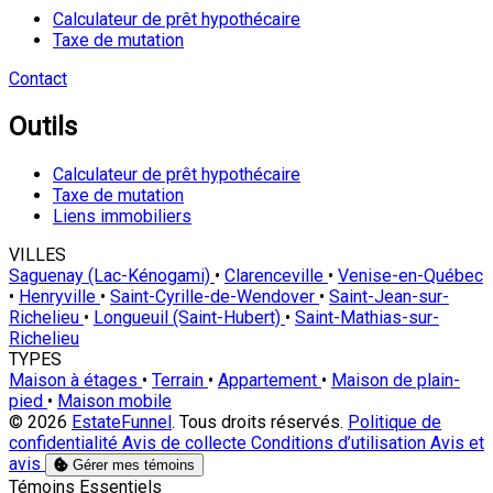
Calculateur de prêt hypothécaire
Taxe de mutation
Contact
Outils
Calculateur de prêt hypothécaire
Taxe de mutation
Liens immobiliers
VILLES
Saguenay (Lac-Kénogami)
•
Clarenceville
•
Venise-en-Québec
•
Henryville
•
Saint-Cyrille-de-Wendover
•
Saint-Jean-sur-
Richelieu
•
Longueuil (Saint-Hubert)
•
Saint-Mathias-sur-
Richelieu
TYPES
Maison à étages
•
Terrain
•
Appartement
•
Maison de plain-
pied
•
Maison mobile
© 2026
EstateFunnel
. Tous droits réservés.
Politique de
confidentialité
Avis de collecte
Conditions d’utilisation
Avis et
avis
Gérer mes témoins
Activer
Témoins Essentiels