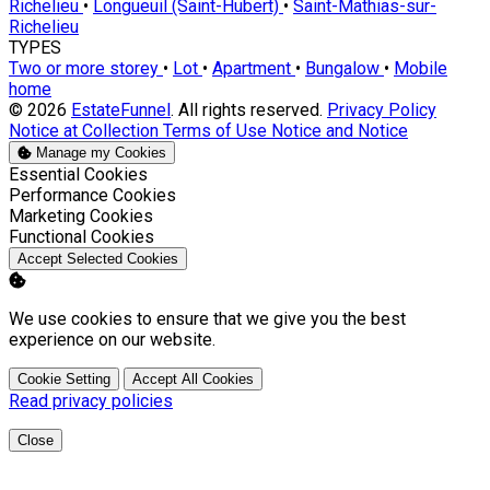
Richelieu
•
Longueuil (Saint-Hubert)
•
Saint-Mathias-sur-
Richelieu
TYPES
Two or more storey
•
Lot
•
Apartment
•
Bungalow
•
Mobile
home
© 2026
EstateFunnel
. All rights reserved.
Privacy Policy
Notice at Collection
Terms of Use
Notice and Notice
Manage my Cookies
Enable
Essential Cookies
Enable
Performance Cookies
Enable
Marketing Cookies
Enable
Functional Cookies
Accept Selected Cookies
We use cookies to ensure that we give you the best
experience on our website.
Cookie Setting
Accept All Cookies
Read privacy policies
Close