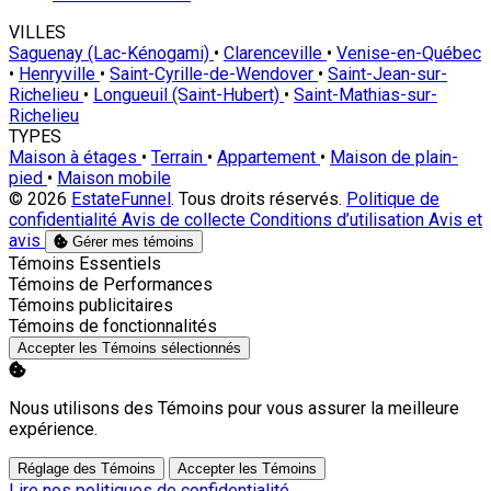
VILLES
Saguenay (Lac-Kénogami)
•
Clarenceville
•
Venise-en-Québec
•
Henryville
•
Saint-Cyrille-de-Wendover
•
Saint-Jean-sur-
Richelieu
•
Longueuil (Saint-Hubert)
•
Saint-Mathias-sur-
Richelieu
TYPES
Maison à étages
•
Terrain
•
Appartement
•
Maison de plain-
pied
•
Maison mobile
© 2026
EstateFunnel
. Tous droits réservés.
Politique de
confidentialité
Avis de collecte
Conditions d’utilisation
Avis et
avis
Gérer mes témoins
Activer
Témoins Essentiels
Activer
Témoins de Performances
Activer
Témoins publicitaires
Activer
Témoins de fonctionnalités
Accepter les Témoins sélectionnés
Nous utilisons des Témoins pour vous assurer la meilleure
expérience.
Réglage des Témoins
Accepter les Témoins
Lire nos politiques de confidentialité