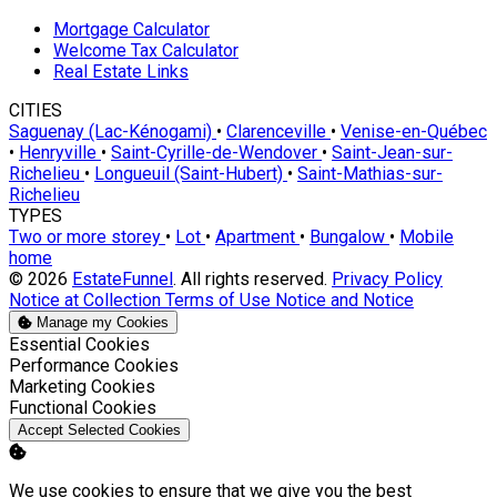
Mortgage Calculator
Welcome Tax Calculator
Real Estate Links
CITIES
Saguenay (Lac-Kénogami)
•
Clarenceville
•
Venise-en-Québec
•
Henryville
•
Saint-Cyrille-de-Wendover
•
Saint-Jean-sur-
Richelieu
•
Longueuil (Saint-Hubert)
•
Saint-Mathias-sur-
Richelieu
TYPES
Two or more storey
•
Lot
•
Apartment
•
Bungalow
•
Mobile
home
© 2026
EstateFunnel
. All rights reserved.
Privacy Policy
Notice at Collection
Terms of Use
Notice and Notice
Manage my Cookies
Enable
Essential Cookies
Enable
Performance Cookies
Enable
Marketing Cookies
Enable
Functional Cookies
Accept Selected Cookies
We use cookies to ensure that we give you the best